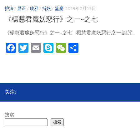
护法
/
显正
/
破邪
/
辩妖
/
鉴魔
2023年7月13日
《楊慧君魔妖惡行》之一~之七
《楊慧君魔妖惡行》之一~之七 楊慧君魔妖惡行之一:詛咒...
Facebook
Twitter
Email
Skype
WeChat
分
享
关注:
搜索
搜索