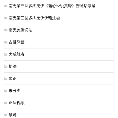
南无第三世多杰羌佛《藉心经说真谛》普通话恭诵
南无第三世多杰羌佛佛诞法会
南无羌佛说法
古佛降世
大成就者
护法
显正
未分类
正法视频
破邪