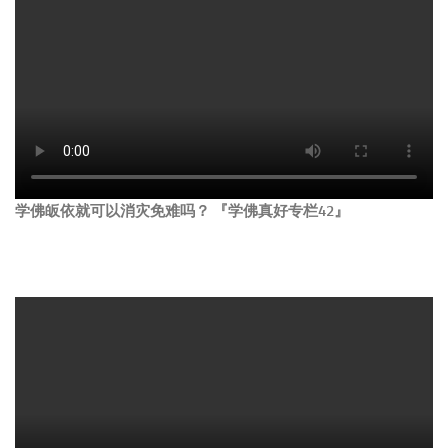
学佛皈依就可以消灾免难吗？ 『学佛真好专栏42』