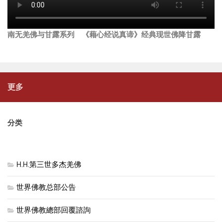
南无羌佛与甘露系列 《藉心经说真谛》经典现世佛降甘露
更多
分类
H.H.第三世多杰羌佛
世界佛教总部公告
世界佛教總部回覆諮詢