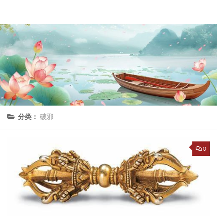
理上网来
跳至内容
分类：
破邪
0