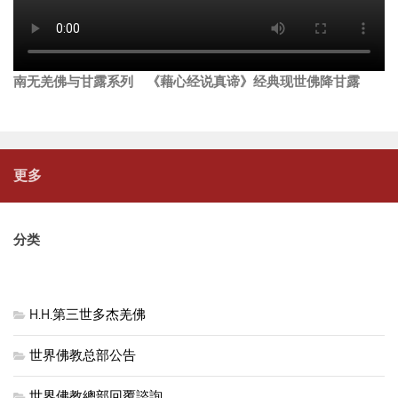
南无羌佛与甘露系列 《藉心经说真谛》经典现世佛降甘露
更多
分类
H.H.第三世多杰羌佛
世界佛教总部公告
世界佛教總部回覆諮詢