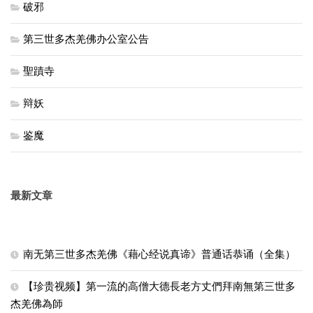
破邪
第三世多杰羌佛办公室公告
聖蹟寺
辩妖
鉴魔
最新文章
南无第三世多杰羌佛《藉心经说真谛》普通话恭诵（全集）
【珍贵视频】第一流的高僧大德長老方丈們拜南無第三世多
杰羌佛為師