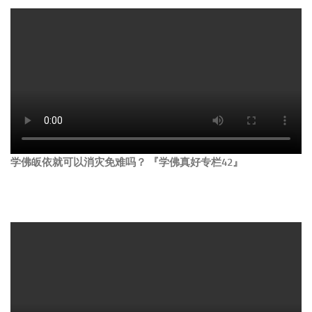
学佛皈依就可以消灾免难吗？ 『学佛真好专栏42』