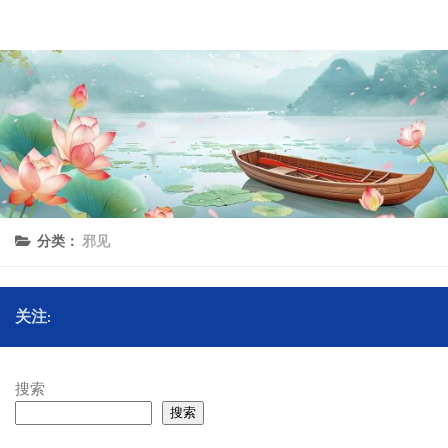
理上网来
跳至内容
分类：
邪见
关注:
搜索
搜索