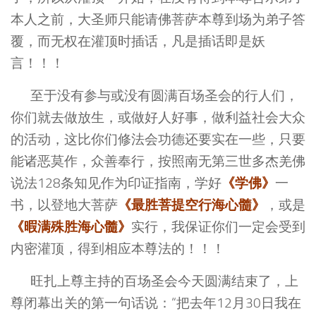
本人之前，大圣师只能请佛菩萨本尊到场为弟子答
覆，而无权在灌顶时插话，凡是插话即是妖
言！！！
至于没有参与或没有圆满百场圣会的行人们，
你们就去做放生，或做好人好事，做利益社会大众
的活动，这比你们修法会功德还要实在一些，只要
能诸恶莫作，众善奉行，按照南无第三世多杰羌佛
《学佛》
说法128条知见作为印证指南，学好
一
《最胜菩提空行海心髓》
书，以登地大菩萨
，或是
《暇满殊胜海心髓》
实行，我保证你们一定会受到
内密灌顶，得到相应本尊法的！！！
旺扎上尊主持的百场圣会今天圆满结束了，上
尊闭幕出关的第一句话说：“把去年12月30日我在