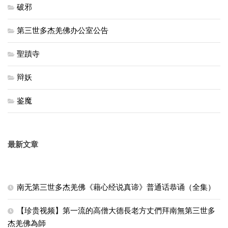
破邪
第三世多杰羌佛办公室公告
聖蹟寺
辩妖
鉴魔
最新文章
南无第三世多杰羌佛《藉心经说真谛》普通话恭诵（全集）
【珍贵视频】第一流的高僧大德長老方丈們拜南無第三世多
杰羌佛為師