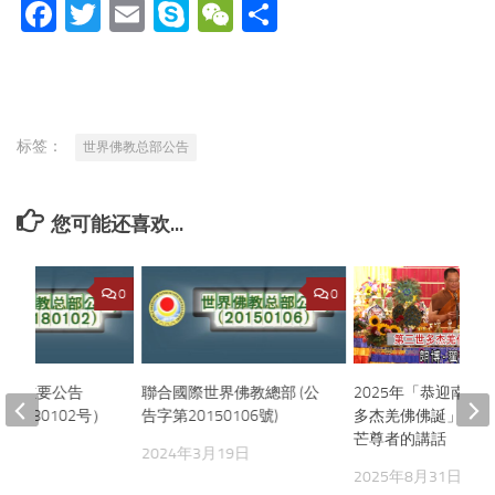
Facebook
Twitter
Email
Skype
WeChat
分
享
标签：
世界佛教总部公告
您可能还喜欢...
0
0
总部重要公告
聯合國際世界佛教總部 (公
2025年「恭迎南無
20180102号）
告字第20150106號)
多杰羌佛佛誕」法會
芒尊者的講話
月21日
2024年3月19日
2025年8月31日