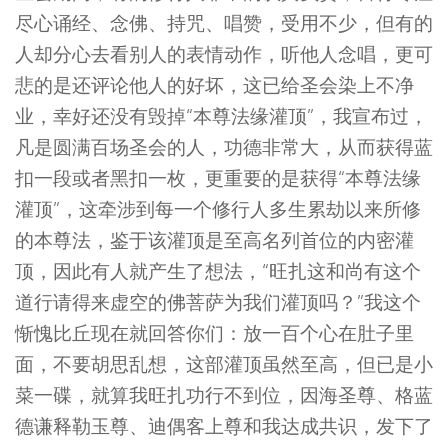
尽心诵经、念佛、持咒、唱赞，受用不少，但有的
人却分心去看别人的表情动作，听他人念唱，更可
悲的是还评论他人的好坏，这已给圣会染上不净
业，幸好还没有毁掉“本尊法缘灌顶”，我宣布过，
凡是圆满百场圣会的人，功德非常大，从而获得蓝
扣一段或者黑扣一枚，更重要的是获得“本尊法缘
灌顶”，这牵涉到每一个修行人多生累劫以来所修
的本尊法，鉴于该灌顶是至高名列首位的内密灌
顶，因此有人就产生了想法，“旺扎这和尚有这个
道行请得来虚空的佛菩萨为我们灌顶吗？”我这个
惭愧比丘现在就回答你们：放一百个心在肚子里
面，不要胡思乱想，这部灌顶虽然至高，但已是小
菜一碟，就算我旺扎功行不到位，因海圣尊、格蓝
德谦释勒玉尊、迪偶客上尊和我达成共识，发下了