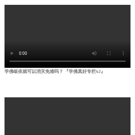
学佛皈依就可以消灾免难吗？ 『学佛真好专栏42』