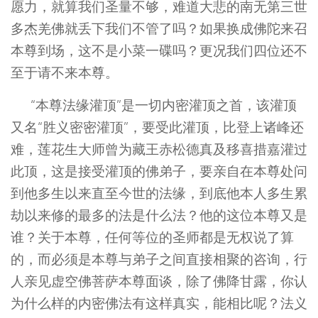
愿力，就算我们圣量不够，难道大悲的南无第三世
多杰羌佛就丢下我们不管了吗？如果换成佛陀来召
本尊到场，这不是小菜一碟吗？更况我们四位还不
至于请不来本尊。
“本尊法缘灌顶”是一切内密灌顶之首，该灌顶
又名“胜义密密灌顶”，要受此灌顶，比登上诸峰还
难，莲花生大师曾为藏王赤松德真及移喜措嘉灌过
此顶，这是接受灌顶的佛弟子，要亲自在本尊处问
到他多生以来直至今世的法缘，到底他本人多生累
劫以来修的最多的法是什么法？他的这位本尊又是
谁？关于本尊，任何等位的圣师都是无权说了算
的，而必须是本尊与弟子之间直接相聚的咨询，行
人亲见虚空佛菩萨本尊面谈，除了佛降甘露，你认
为什么样的内密佛法有这样真实，能相比呢？法义