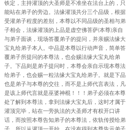
铁定，主持灌顶的大圣师是不准坐在法台上的，只
能站在弟子的旁边。法缘灌顶共分三个品级，根据
受灌弟子程度的差别，本尊以不同品级的圣相与弟
子相会，法缘灌顶的上品是虚空佛菩萨(本尊)亲自
与弟子面谈，现场答覆弟子的提问，并亲赐法缘大
宝丸给弟子本人。中品是本尊以行动声音，简单答
覆弟子所提问的本尊法，也会赐法缘大宝丸给弟
子。下品则是弟子提问时，本尊会亲自示现本尊法
给弟子，也会赐一粒法缘大宝丸给弟子。就是下品
也是弟子与本尊的交往，而不是上师代言表法，凡
是该上师代言就是巫婆神棍！！！弟子必须在本尊
处了解到本尊法，拿到法缘大宝丸后，这时才属于
灌顶完毕，站在一旁执法的大圣师才有权开口讲
话，而按照本尊告知弟子的本尊法，依轨传授给弟
子，所以从灌顶一开始，在没有得到本尊告示弟子