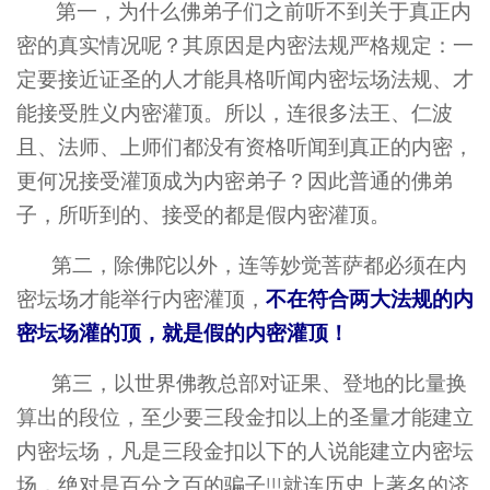
第一，为什么佛弟子们之前听不到关于真正内
密的真实情况呢？其原因是内密法规严格规定：一
定要接近证圣的人才能具格听闻内密坛场法规、才
能接受胜义内密灌顶。所以，连很多法王、仁波
且、法师、上师们都没有资格听闻到真正的内密，
更何况接受灌顶成为内密弟子？因此普通的佛弟
子，所听到的、接受的都是假内密灌顶。
第二，除佛陀以外，连等妙觉菩萨都必须在内
不在符合两大法规的内
密坛场才能举行内密灌顶，
密坛场灌的顶，就是假的内密灌顶！
第三，以世界佛教总部对证果、登地的比量换
算出的段位，至少要三段金扣以上的圣量才能建立
内密坛场，凡是三段金扣以下的人说能建立内密坛
场，绝对是百分之百的骗子!!!就连历史上著名的济