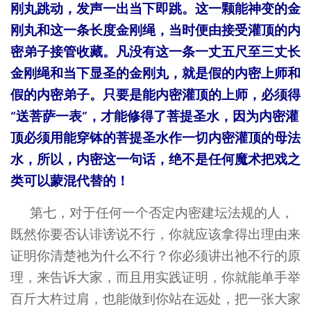
刚丸跳动，发声一出当下即跳。这一颗能神变的金
刚丸和这一条长度金刚绳，当时便由接受灌顶的内
密弟子接管收藏。凡没有这一条一丈五尺至三丈长
金刚绳和当下显圣的金刚丸，就是假的内密上师和
假的内密弟子。只要是能内密灌顶的上师，必须得
“送菩萨一表”，才能修得了菩提圣水，因为内密灌
顶必须用能穿钵的菩提圣水作一切内密灌顶的母法
水，所以，内密这一句话，绝不是任何魔术把戏之
类可以蒙混代替的！
第七，对于任何一个否定内密建坛法规的人，
既然你要否认诽谤说不行，你就应该拿得出理由来
证明你清楚祂为什么不行？你必须讲出祂不行的原
理，来告诉大家，而且用实践证明，你就能单手举
百斤大杵过肩，也能做到你站在远处，把一张大家