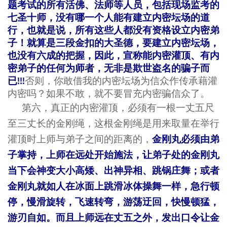
题考试的所有活佛、法师等人员，包括现场监考的
七圣十师，没有哪一个人能有建立内密坛场的道
行，也就是说，所有这些人都没有资格设立内密弟
子！就算是三段金扣的大圣德，要建立内密坛场，
也没有六成的把握，因此，宣称能内密灌顶、有内
密弟子的任何为师者，无非是欺世盗名的骗子而
已!!!
否则，你敢借我的内密坛场为信众作传承藉灌
内密吗？如果不敢，就不要冒充内密骗信众了。
第六，真正的内密灌顶，必须有一根一丈五尺
至三丈长的金刚绳，这根金刚绳是用来取量在举行
金刚丸必须由弟
灌顶时上师与弟子之间的距离的，
子掌持，上师在远处开始施法，让弟子处的金刚丸
当下会神变大小高矮、出神异相、跳锅庄舞；或者
金刚丸就如人在冰面上跳滑冰体操舞一样，急行顿
停，慢滑旋转，飞速转弯，游荡迂回，快慢顿猛，
游刃自如。而且上师远在丈五之外，发出口令让金