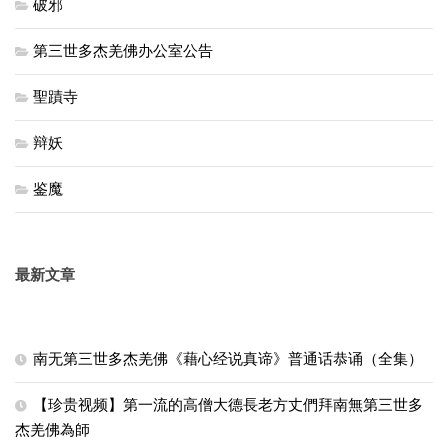
破邪
第三世多杰羌佛办公室公告
聖蹟寺
辩妖
鉴魔
最新文章
南无第三世多杰羌佛《藉心经说真谛》普通话恭诵（全集）
【珍贵视频】第一流的高僧大德長老方丈們拜南無第三世多
杰羌佛為師