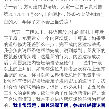
萨一表”，方可建内密坛场。大家一定要认真对照
第20170111号公告上的表格，逐条核实所有称内
密的人，学懂了才不会上当受骗！
第五，三段以上、接近四段金扣的旺扎上尊发
下了愿，祂要建立一个内密坛场。上尊说：如果我
的道行修为还差那么一点，完不成内密建坛法规，
我会负责请巨圣德帮助完成。说到做到，我发下的
愿就必须得实现，这是我的行为。内密建坛成功
后，我愿意把内密坛场借给圣德们——金扣一段
以上的上师们。如果你这位为师者还没有考上金扣
圣德的段位，你可以向世界佛教总部打报告申请，
说明你有借内密坛场给弟子灌内密顶的道行了，我
也会借内密坛场给你，但是，你必须用一丈五尺至
三丈长的金刚绳，依法为弟子作传承藉灌内密。除
了合法而灌顶，我是不会借内密坛场给任何为师者
我非常清楚，而且深深了解，参加过经律论百
的。