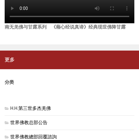
南无羌佛与甘露系列 《藉心经说真谛》经典现世佛降甘露
更多
分类
H.H.第三世多杰羌佛
世界佛教总部公告
世界佛教總部回覆諮詢