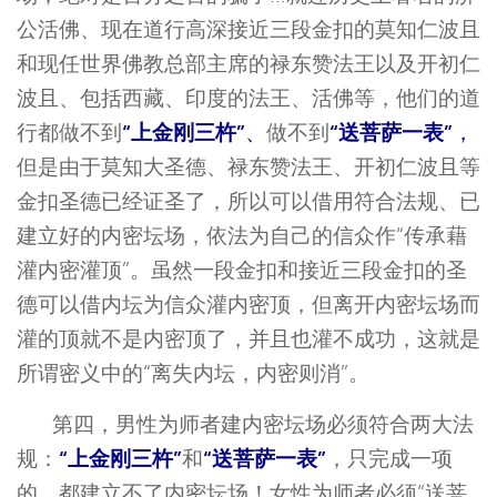
公活佛、现在道行高深接近三段金扣的莫知仁波且
和现任世界佛教总部主席的禄东赞法王以及开初仁
波且、包括西藏、印度的法王、活佛等，他们的道
“上金刚三杵”
“送菩萨一表”
行都做不到
、
做不到
，
但是由于莫知大圣德、禄东赞法王、开初仁波且等
金扣圣德已经证圣了，所以可以借用符合法规、已
建立好的内密坛场，依法为自己的信众作“传承藉
灌内密灌顶”。虽然一段金扣和接近三段金扣的圣
德可以借内坛为信众灌内密顶，但离开内密坛场而
灌的顶就不是内密顶了，并且也灌不成功，这就是
所谓密义中的“离失内坛，内密则消”。
第四，男性为师者建内密坛场必须符合两大法
“上金刚三杵”
“送菩萨一表”
规：
和
，只完成一项
的，都建立不了内密坛场！女性为师者必须“送菩