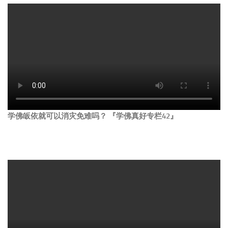
学佛皈依就可以消灾免难吗？ 『学佛真好专栏42』