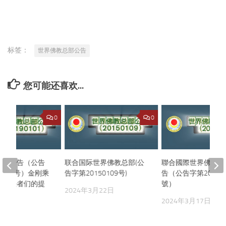
享
标签：
世界佛教总部公告
您可能还喜欢...
0
0
总部公告（公告
联合国际世界佛教总部(公
聯合國際世界佛教總
90101号）金刚乘
告字第20150109号)
告（公告字第201501
被择决者们的提
號）
2024年3月22日
2024年3月17日
月25日