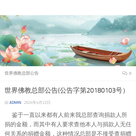
理上网来
跳至内容
世界佛教总部公告
0
世界佛教总部公告(公告字第20180103号）
由
ADMIN
·
2024年4月22日
鉴于一直以来都有人前来我总部查询捐款人所
捐的金额，而其中有人要求查他本人与捐款人无任
何关系的捐赠金额，这种情况总部是不接受查捐赠