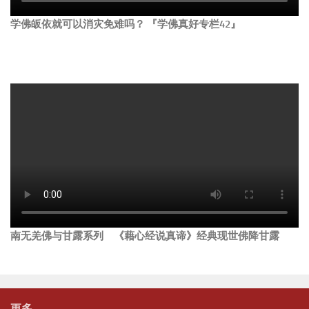
学佛皈依就可以消灾免难吗？ 『学佛真好专栏42』
南无羌佛与甘露系列 《藉心经说真谛》经典现世佛降甘露
更多