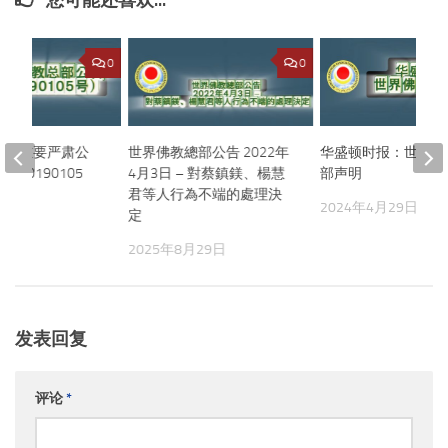
您可能还喜欢...
0
0
总部重要严肃公
世界佛教總部公告 2022年
华盛顿时报：世界佛
20190105
4月3日 – 對蔡鎮鎂、楊慧
部声明
君等人行為不端的處理決
2024年4月29日
定
月21日
2025年8月29日
发表回复
评论
*