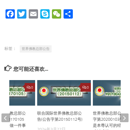
Facebook
Twitter
Email
Skype
WeChat
分
享
标签：
世界佛教总部公告
您可能还喜欢...
0
0
世界佛教总部公
联合国际世界佛教总部公
世界佛教总部公告（
20170105
告(公告字第20150112号)
字第20200103号
长老只做一件事
是本尊认可的经书法
2024年3月22日