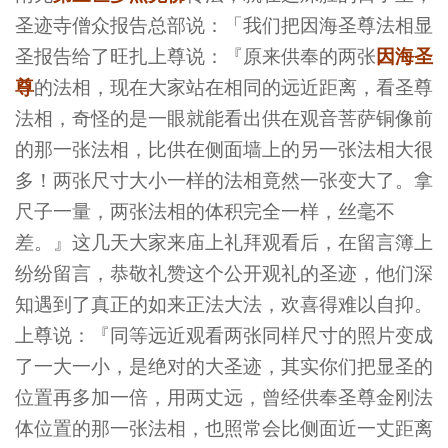
圣迹寺僧众报告总部说：「我们把因海圣尊法相显
因海圣
圣报告给了旺扎上尊说：『原来供奉的两张
尊
的法相，现在大家站在相同的远近距离，看圣尊
法相，奇怪的是一眼就能看出供在观音菩萨铜像前
的那一张法相，比供在侧面墙上的另一张法相大很
多！两张尺寸大小一样的法相竟然一张变大了。拿
尺子一量，两张法相的体积完全一样，丝毫不
差。』这几天大家来庙上礼拜观看后，在留言簿上
纷纷留言，恭敬礼赞这个公开观礼的圣迹，他们深
知遇到了真正的如来正法大法，欢喜得难以自抑。
上尊说：『同等远近观看两张同样尺寸的照片变成
了一大一小，是绝对的大圣迹，其实你们把显圣的
位置再多加一倍，用两丈远，曾经供奉圣尊金刚法
体位置的那一张法相，也照常会比侧面近一丈距离