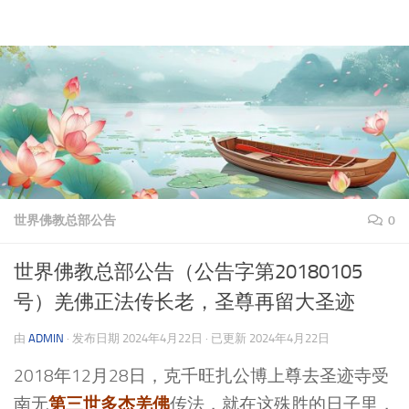
理上网来
跳至内容
世界佛教总部公告
0
世界佛教总部公告（公告字第20180105
号）羌佛正法传长老，圣尊再留大圣迹
由
ADMIN
· 发布日期
2024年4月22日
· 已更新
2024年4月22日
2018年12月28日，克千旺扎公博上尊去圣迹寺受
第三世多杰羌佛
南无
传法，就在这殊胜的日子里，