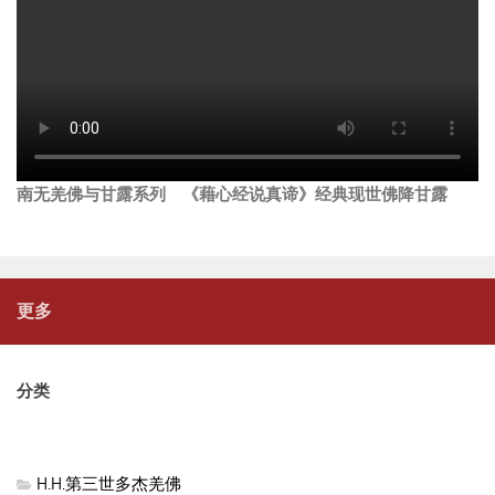
南无羌佛与甘露系列 《藉心经说真谛》经典现世佛降甘露
更多
分类
H.H.第三世多杰羌佛