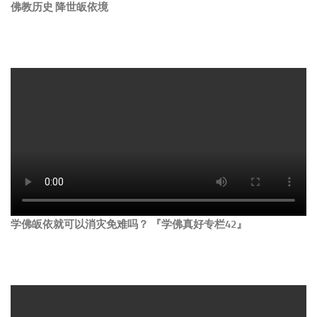
佛教历史 降世皈依境
学佛皈依就可以消灾免难吗？ 『学佛真好专栏42』