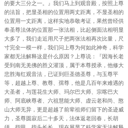
的要大三分之一。』我们马上到观音殿，按照上尊
的法旨，把显圣相的位置用两丈距离，不显圣相的
位置用一丈距离，这样实地恭敬考证，果然曾经供
奉圣尊法体的位置那一张法相，比起侧面法相明显
大多了，我们走近用尺子把两张法相再次比量，尺
寸完全一模一样，我们问上尊为何如此神奇，科学
家都无法解释这是什么原因？上尊说：『因海长老
受到南无羌佛的胜义灌顶，属于本尊授承，他修大
悲胜海红观音法，已证到巨圣德圣尊，与玉尊平
等，超越上尊、教尊、孺尊，他是几百年来难遇的
大圣者，与莲花生大师、玛尔巴大师、宗喀巴大
师、阿底峡尊者、六祖慧能大师、虚云老和尚、憨
山大师无异，更是超越了前辈祖师们留下的圣迹威
力，圣尊圆寂后二十多天，法体返老回春，长胡
须，指甲、指头长长，现在展显了科学家无法解释