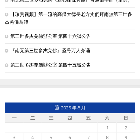
南无第三世多杰羌佛《藉心经说真谛》普通话恭诵（全集）
【珍贵视频】第一流的高僧大德長老方丈們拜南無第三世多
杰羌佛為師
第三世多杰羌佛辦公室 第四十六號公告
『南无第三世多杰羌佛』圣号万人齐诵
第三世多杰羌佛辦公室 第四十五號公告
2026 年 8 月
一
二
三
四
五
六
日
1
2
3
4
5
6
7
8
9