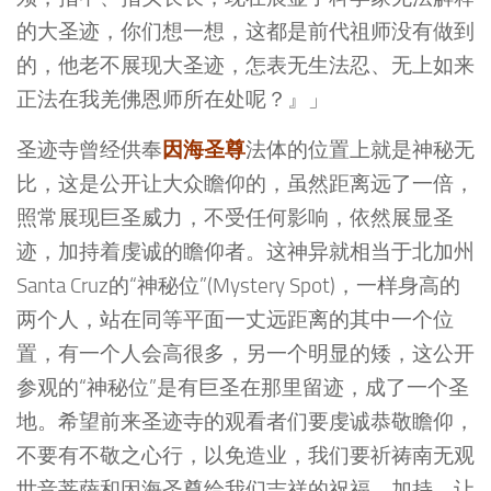
的大圣迹，你们想一想，这都是前代祖师没有做到
的，他老不展现大圣迹，怎表无生法忍、无上如来
正法在我羌佛恩师所在处呢？』」
因海圣尊
圣迹寺曾经供奉
法体的位置上就是神秘无
比，这是公开让大众瞻仰的，虽然距离远了一倍，
照常展现巨圣威力，不受任何影响，依然展显圣
迹，加持着虔诚的瞻仰者。这神异就相当于北加州
Santa Cruz的“神秘位”(Mystery Spot)，一样身高的
两个人，站在同等平面一丈远距离的其中一个位
置，有一个人会高很多，另一个明显的矮，这公开
参观的“神秘位”是有巨圣在那里留迹，成了一个圣
地。希望前来圣迹寺的观看者们要虔诚恭敬瞻仰，
不要有不敬之心行，以免造业，我们要祈祷南无观
世音菩萨和因海圣尊给我们吉祥的祝福、加持，让