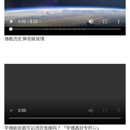
佛教历史 降世皈依境
学佛皈依就可以消灾免难吗？ 『学佛真好专栏42』