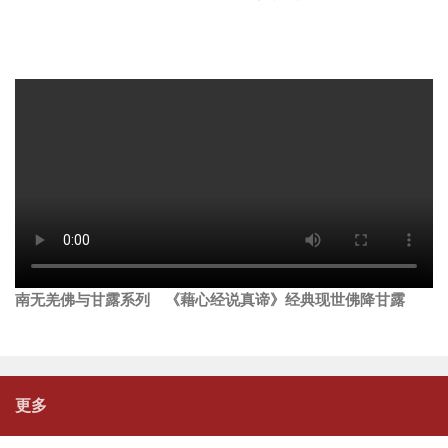
南无羌佛与甘露系列 《藉心经说真谛》经典现世佛降甘露
更多