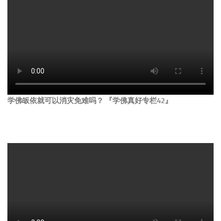
学佛皈依就可以消灾免难吗？ 『学佛真好专栏42』