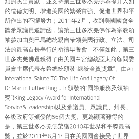
類的杰出貢獻，並支持第三世多杰羌佛為提升人類
的道德文明、增進美國的繁榮富強、促進世界和平
所作出的不懈努力；2011年2月，收到美國國會全
體參眾議員邀請函，讓第三世多杰羌佛作為宗教領
袖參加由奧巴馬總統親自帶領美國行政、立法、司
法的最高首長舉行的祈禱早餐會。不僅如此，第三
世多杰羌佛還獲得了由美國白宮總統亞太裔顧問委
員會主席代表布希總統頒發“總統金質獎章”、由An
Interational Salute TO The Life And Legacy Of
Dr.Martin Luther King，Jr.頒發的“國際服務及領袖
獎”(King Legacy Award for International
Service&Leadership)以及參議員、眾議員、州長、
各級政府等頒發的56個大獎。更為顯著難得的
是，第三世多杰羌佛榮獲2010年世界和平獎最高
獎，並於2011年6月14日在美國國會接受了世界