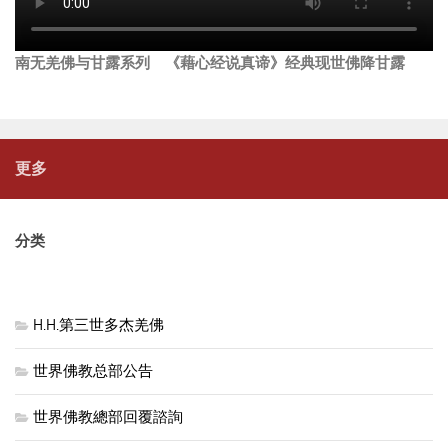
南无羌佛与甘露系列 《藉心经说真谛》经典现世佛降甘露
更多
分类
H.H.第三世多杰羌佛
世界佛教总部公告
世界佛教總部回覆諮詢