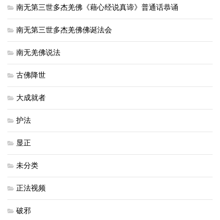
南无第三世多杰羌佛《藉心经说真谛》普通话恭诵
南无第三世多杰羌佛佛诞法会
南无羌佛说法
古佛降世
大成就者
护法
显正
未分类
正法视频
破邪