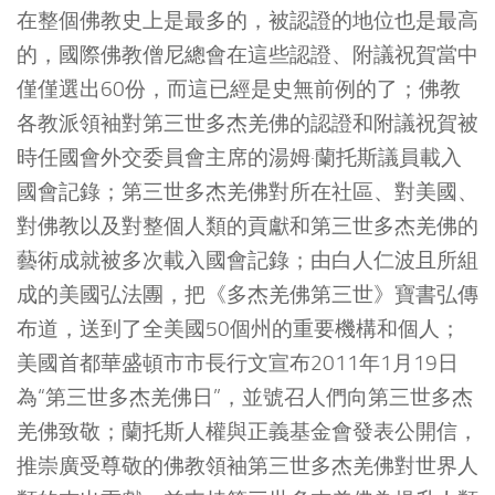
在整個佛教史上是最多的，被認證的地位也是最高
的，國際佛教僧尼總會在這些認證、附議祝賀當中
僅僅選出60份，而這已經是史無前例的了；佛教
各教派領袖對第三世多杰羌佛的認證和附議祝賀被
時任國會外交委員會主席的湯姆·蘭托斯議員載入
國會記錄；第三世多杰羌佛對所在社區、對美國、
對佛教以及對整個人類的貢獻和第三世多杰羌佛的
藝術成就被多次載入國會記錄；由白人仁波且所組
成的美國弘法團，把《多杰羌佛第三世》寶書弘傳
布道，送到了全美國50個州的重要機構和個人；
美國首都華盛頓市市長行文宣布2011年1月19日
為“第三世多杰羌佛日”，並號召人們向第三世多杰
羌佛致敬；蘭托斯人權與正義基金會發表公開信，
推崇廣受尊敬的佛教領袖第三世多杰羌佛對世界人