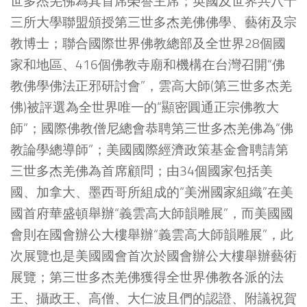
世多杰羌佛為其首席榮譽主席；英國及世界共八十
三所大學聯盟頒授第三世多杰羌佛佛學、藝術及宗
教博士；聯合國際世界佛教總部及全世界28個國
家和地區、416個佛教寺廟和機構在台灣召開“佛
教佛學佛法正邪研討會”，雲高大師(第三世多杰羌
佛)被評選為全世界唯一的“顯密圓通正宗佛教大
師”；國際佛教僧尼總會恭聘第三世多杰羌佛為“佛
教論學總導師”；美國國際經濟政策基金會聘請第
三世多杰羌佛為首席顧問；由34個國家包括美
國、加拿大、墨西哥所組成的“美洲國家組織”在美
國首府華盛頓舉辦“義雲高大師韻雕展”，而美國國
會則在國會辦公大樓舉辦“義雲高大師韻雕展”，此
次展覽也是美國國會首次於國會辦公大樓舉辦藝術
展覽；第三世多杰羌佛獲得全世界佛教各派的法
王、攝政王、高僧、大仁波且們的認證、附議祝賀