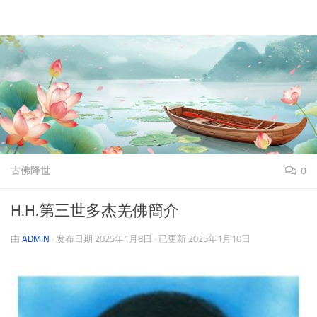
理上网来
跳至内容
古佛降世
0
H.H.第三世多杰羌佛簡介
由
ADMIN
· 发布日期
2025年1月8日
· 已更新
2025年1月10日