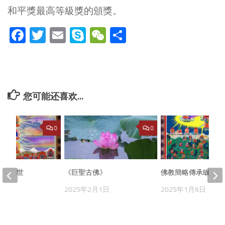
和平獎最高等級獎的頒獎。
Facebook
Twitter
Email
Skype
WeChat
分
享
您可能还喜欢...
0
0
羌佛轉世
《巨聖古佛》
佛教簡略傳承皈依境
月7日
2025年2月1日
2025年1月6日