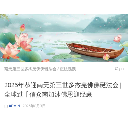
理上网来
跳至内容
南无第三世多杰羌佛佛诞法会
/
正法视频
0
2025年恭迎南无第三世多杰羌佛佛诞法会 |
全球过千信众南加沐佛恩迎经藏
由
ADMIN
·
2025年8月3日
视
频