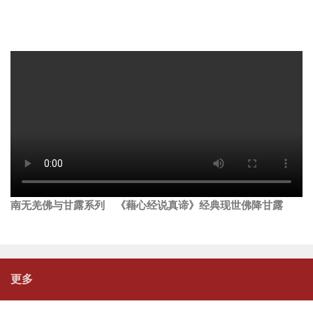
南无羌佛与甘露系列 《藉心经说真谛》经典现世佛降甘露
更多