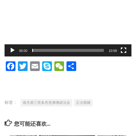
播
放
器
00:00
10:58
Facebook
Twitter
Email
Skype
WeChat
分
享
标签：
南无第三世多杰羌佛佛诞法会
正法视频
您可能还喜欢...