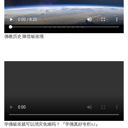
佛教历史 降世皈依境
学佛皈依就可以消灾免难吗？ 『学佛真好专栏42』