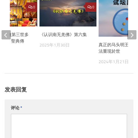
0
0
恭迎南無第三世多
《认识南无羌佛》第六集
誕法會 聖典傳
真正的马头明王水坛
2025年1月30日
供!
法重现於世
0月2日
2024年1月21日
发表回复
评论
*