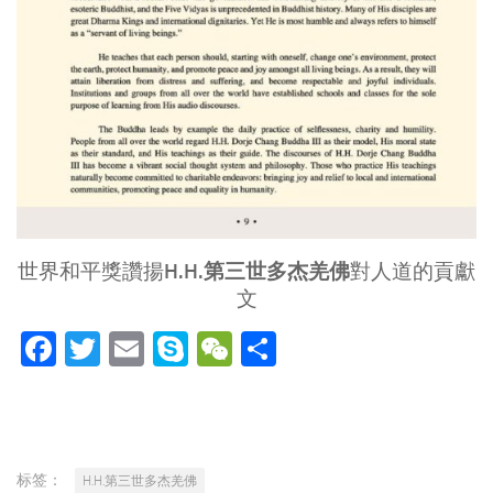
H.H.第三世多杰羌佛
世界和平獎讚揚
對人道的貢獻
文
Facebook
Twitter
Email
Skype
WeChat
分
享
标签：
H.H.第三世多杰羌佛