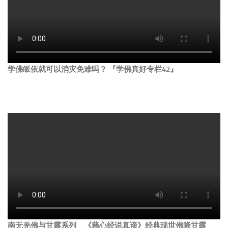
学佛皈依就可以消灾免难吗？ 『学佛真好专栏42』
南无羌佛与甘露系列 《藉心经说真谛》经典现世佛降甘露