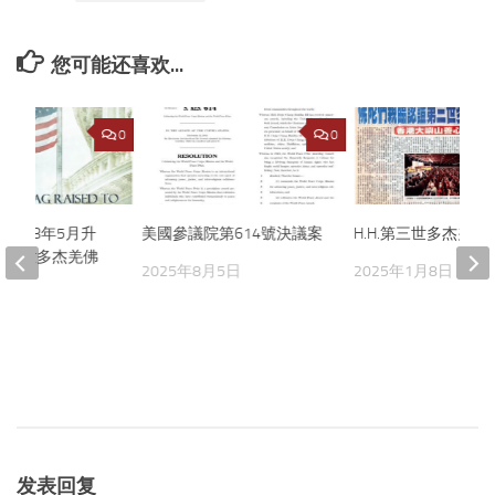
您可能还喜欢...
0
0
2018年5月升
美國參議院第614號決議案
H.H.第三世多杰羌
第三世多杰羌佛
2025年8月5日
2025年1月8日
月5日
发表回复