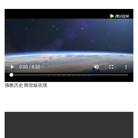
佛教历史 降世皈依境