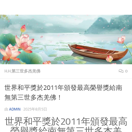
理上网来
跳至内容
H.H.第三世多杰羌佛
0
世界和平獎於2011年頒發最高榮譽獎給南
無第三世多杰羌佛！
由
ADMIN
·
2025年8月5日
世界和平獎於2011年頒發最高
榮譽獎給南無第三世多杰羌