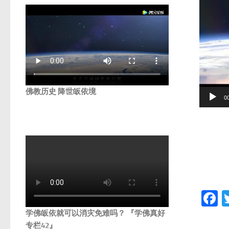
佛教历史 降世皈依境
0
F
学佛皈依就可以消灾免难吗？ 『学佛真好
专栏42』