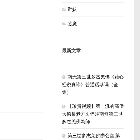
辩妖
鉴魔
最新文章
南无第三世多杰羌佛《藉心
经说真谛》普通话恭诵（全
集）
【珍贵视频】第一流的高僧
大德長老方丈們拜南無第三世
多杰羌佛為師
第三世多杰羌佛辦公室 第