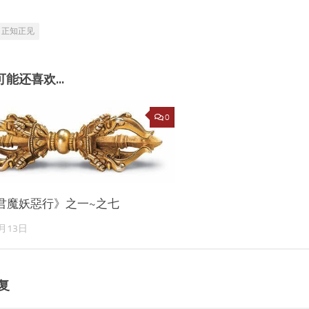
正知正见
能还喜欢...
0
君魔妖惡行》之一~之七
7月13日
复