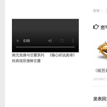
标签：
您可
南无羌佛与甘露系列 《藉心经说真谛》
经典现世佛降甘露
《楊慧
2023年
发表回