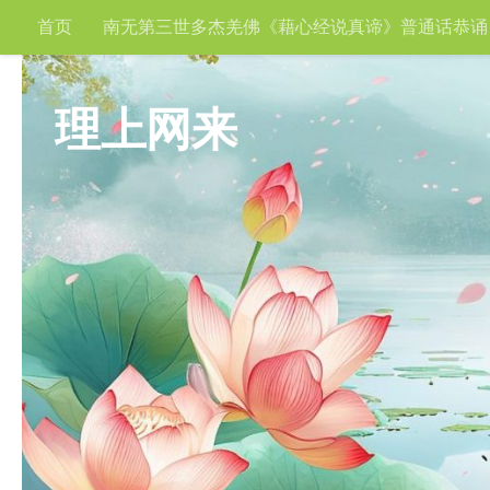
首页
南无第三世多杰羌佛《藉心经说真谛》普通话恭诵
跳至内容
理上网来