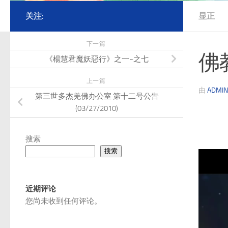
关注:
显正
下一篇
佛
《楊慧君魔妖惡行》之一~之七
上一篇
由
ADMIN
第三世多杰羌佛办公室 第十二号公告
(03/27/2010)
搜索
搜索
视
频
播
近期评论
放
您尚未收到任何评论。
器