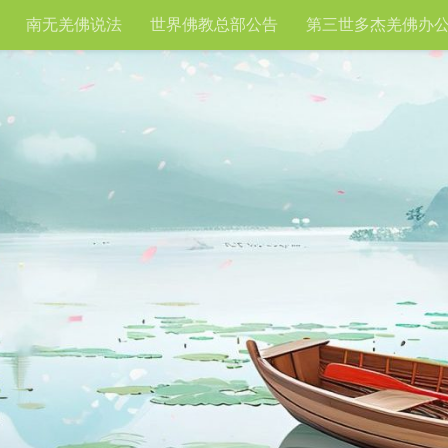
南无羌佛说法
世界佛教总部公告
第三世多杰羌佛办