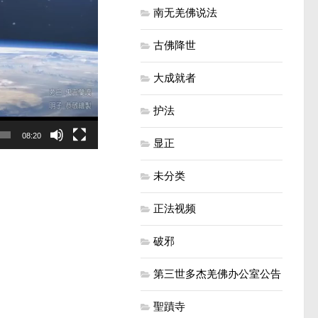
南无羌佛说法
古佛降世
大成就者
护法
08:20
显正
未分类
正法视频
破邪
第三世多杰羌佛办公室公告
聖蹟寺