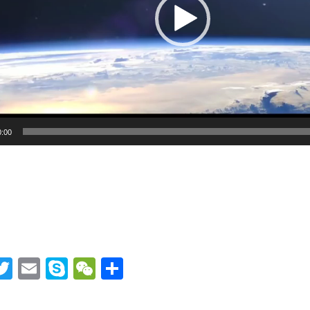
0:00
acebook
Twitter
Email
Skype
WeChat
分
享