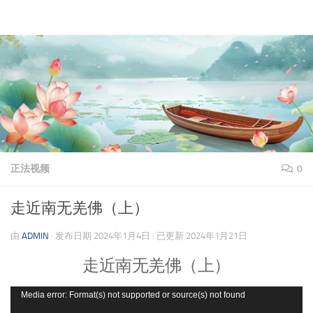
理上网来
跳至内容
正法视频
0
走近南无羌佛（上）
由
ADMIN
· 发布日期
2024年1月4日
· 已更新
2024年1月21日
走近南无羌佛（上）
视
Media error: Format(s) not supported or source(s) not found
频