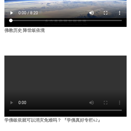
佛教历史 降世皈依境
学佛皈依就可以消灾免难吗？ 『学佛真好专栏42』