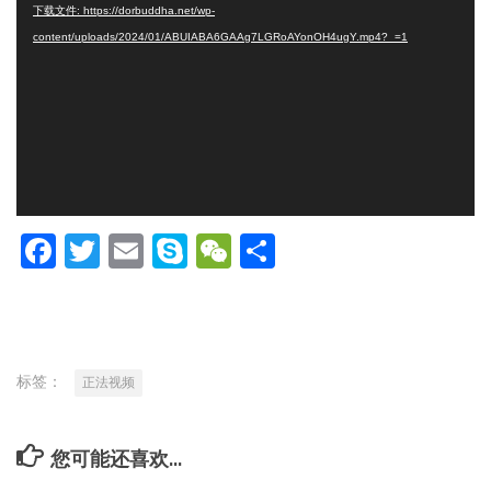
下载文件: https://dorbuddha.net/wp-
播
content/uploads/2024/01/ABUIABA6GAAg7LGRoAYonOH4ugY.mp4?_=1
放
器
Facebook
Twitter
Email
Skype
WeChat
分
享
标签：
正法视频
您可能还喜欢...