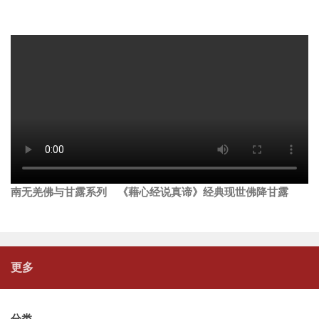
南无羌佛与甘露系列 《藉心经说真谛》经典现世佛降甘露
更多
分类