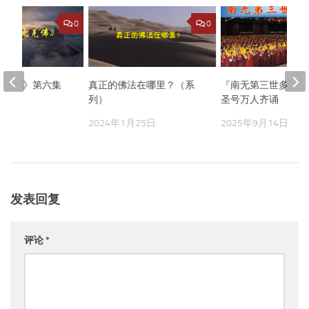
0
0
无羌佛》第六集
真正的佛法在哪里？（系
『南无第三世多杰羌
列）
圣号万人齐诵
月30日
2024年1月25日
2025年9月14日
发表回复
评论
*