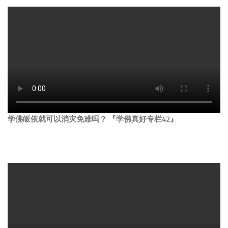
学佛皈依就可以消灾免难吗？ 『学佛真好专栏42』