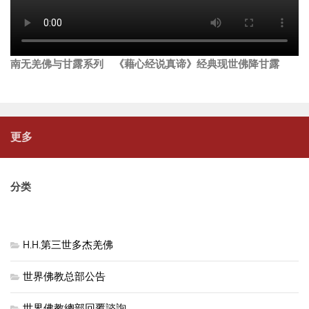
南无羌佛与甘露系列 《藉心经说真谛》经典现世佛降甘露
更多
分类
H.H.第三世多杰羌佛
世界佛教总部公告
世界佛教總部回覆諮詢