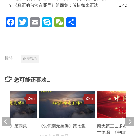
4.
《真正的佛法在哪里》第四集：珍惜如来正法
3:49
Facebook
Twitter
Email
Skype
WeChat
分
享
标签：
正法视频
您可能还喜欢...
0
0
无羌佛》第四集
《认识南无羌佛》第七集
南无第三世多杰羌佛
世绝唱 -《中国龙》