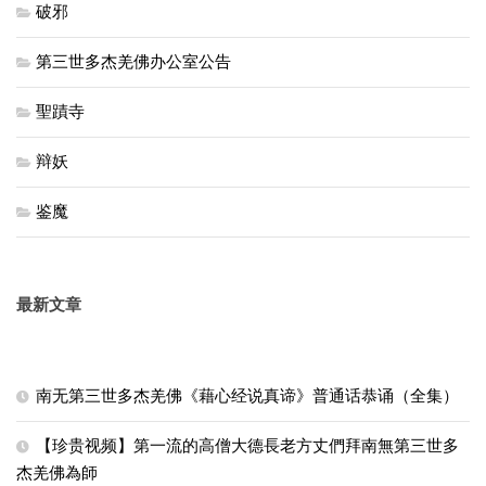
破邪
第三世多杰羌佛办公室公告
聖蹟寺
辩妖
鉴魔
最新文章
南无第三世多杰羌佛《藉心经说真谛》普通话恭诵（全集）
【珍贵视频】第一流的高僧大德長老方丈們拜南無第三世多
杰羌佛為師