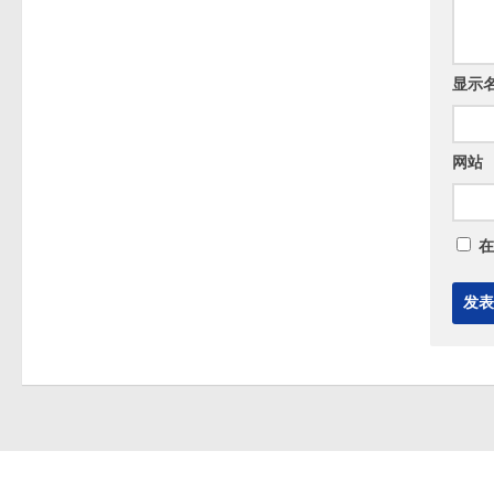
显示
网站
在