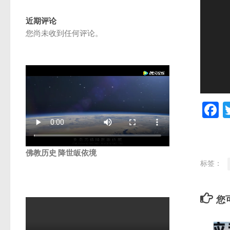
近期评论
您尚未收到任何评论。
F
佛教历史 降世皈依境
标签：
您可