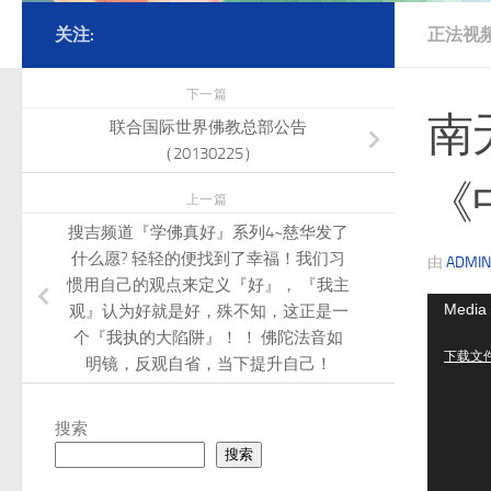
关注:
正法视
下一篇
南
联合国际世界佛教总部公告
（20130225）
《
上一篇
搜吉频道『学佛真好』系列4~慈华发了
什么愿? 轻轻的便找到了幸福！我们习
由
ADMIN
惯用自己的观点来定义『好』， 『我主
视
Media 
观』认为好就是好，殊不知，这正是一
频
个『我执的大陷阱』！ ！ 佛陀法音如
下载文件: 
明镜，反观自省，当下提升自己！
播
放
器
搜索
搜索