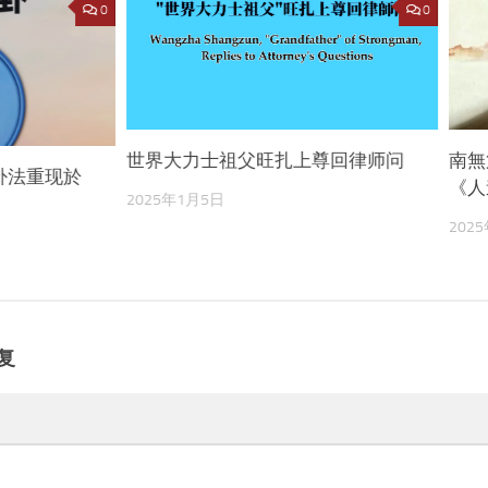
0
0
世界大力士祖父旺扎上尊回律师问
南無
卦法重现於
《人
2025年1月5日
202
复