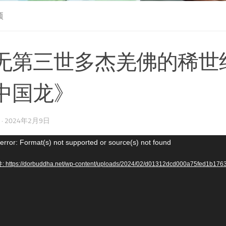
频
无第三世多杰羌佛的稀世绝
中国龙》
·
2024年2月9日
error: Format(s) not supported or source(s) not found
https://dorbuddha.net/wp-content/uploads/2024/02/d01312dcd000a75fed1b17