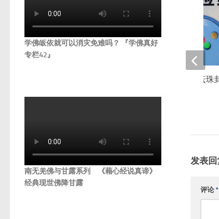
学佛皈依就可以消灾免难吗？ 『学佛真好
专栏42』
真正的马头明王水坛珠
世
2024年1月21日
发表回
南无羌佛与甘露系列 《藉心经说真谛》
经典现世佛降甘露
评论
*