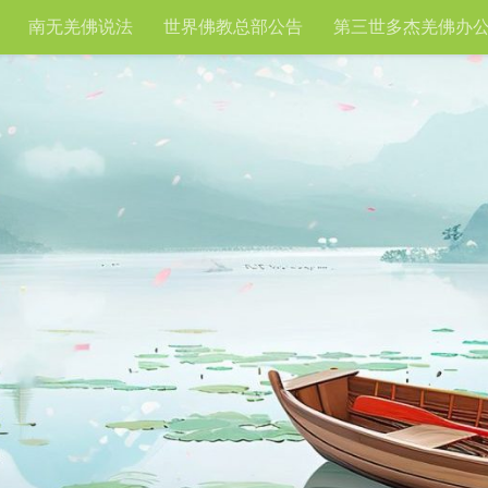
南无羌佛说法
世界佛教总部公告
第三世多杰羌佛办