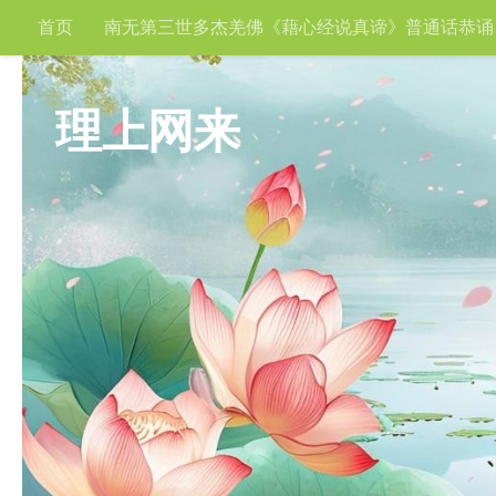
首页
南无第三世多杰羌佛《藉心经说真谛》普通话恭诵
跳至内容
理上网来