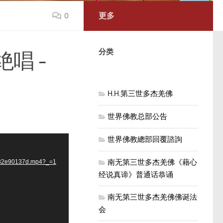
0
更多
分类
唱 -
H.H.第三世多杰羌佛
世界佛教总部公告
世界佛教總部回覆諮詢
南无第三世多杰羌佛《藉心
632e90137d.mp4?_=1
经说真谛》普通话恭诵
南无第三世多杰羌佛佛诞法
会