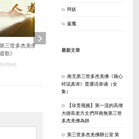
0
辩妖
鉴魔
第三世多杰羌佛詩詞歌賦欣賞-
《认识南无羌佛》第五集
最新文章
道歌》
2024年1月21日
5年9月8日
南无第三世多杰羌佛《藉心
经说真谛》普通话恭诵（全
集）
【珍贵视频】第一流的高僧
大德長老方丈們拜南無第三世
多杰羌佛為師
第三世多杰羌佛辦公室 第