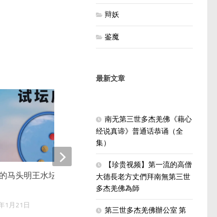
辩妖
鉴魔
最新文章
0
南无第三世多杰羌佛《藉心
经说真谛》普通话恭诵（全
集）
【珍贵视频】第一流的高僧
走近南无羌佛（上）
的马头明王水坛珠卦法重现於
大德長老方丈們拜南無第三世
2024年1月4日
多杰羌佛為師
4年1月21日
第三世多杰羌佛辦公室 第