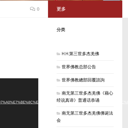
0
更多
分类
H.H.第三世多杰羌佛
世界佛教总部公告
世界佛教總部回覆諮詢
南无第三世多杰羌佛《藉心
经说真谛》普通话恭诵
%E6%97%A0%E7%BE%8C%E4%BD%9B%E3%80%8B%E7%AC%AC%E4%BA%8C%E
南无第三世多杰羌佛佛诞法
会