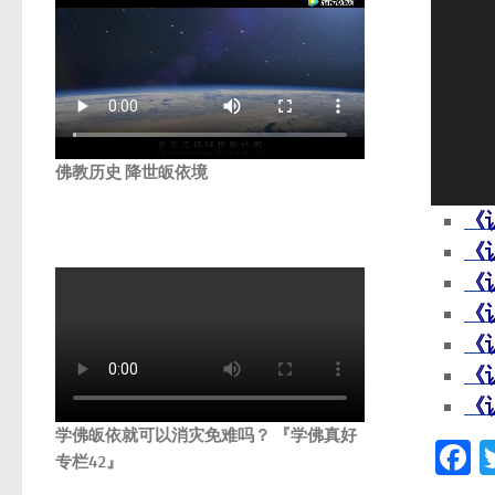
佛教历史 降世皈依境
《
《
《
《
《
《
《
学佛皈依就可以消灾免难吗？ 『学佛真好
F
专栏42』