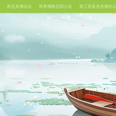
南无羌佛说法
世界佛教总部公告
第三世多杰羌佛办