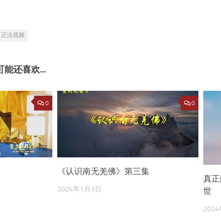
正法视频
能还喜欢...
0
0
《认识南无羌佛》第三集
真正
2024年1月3日
世
202