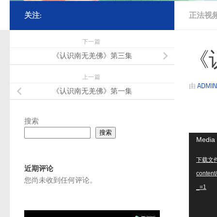
关注:
正法视
下一篇
《
《认识南无羌佛》第三集
上一篇
由
ADMIN
《认识南无羌佛》第一集
搜索
搜索
视
Media 
频
下载文件: 
播
近期评论
conte
放
您尚未收到任何评论。
_=1
器