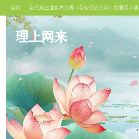
首页
南无第三世多杰羌佛《藉心经说真谛》普通话恭诵
跳至内容
理上网来