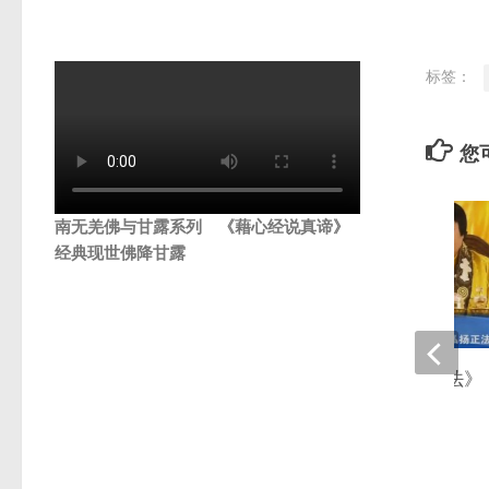
标签：
您可
南无羌佛与甘露系列 《藉心经说真谛》
经典现世佛降甘露
《探其根本 弘扬正法》
2024年1月20日